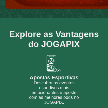
Explore as Vantagens
do JOGAPIX
Apostas Esportivas
Descubra os eventos
esportivos mais
emocionantes e aposte
com as melhores odds no
JOGAPIX.