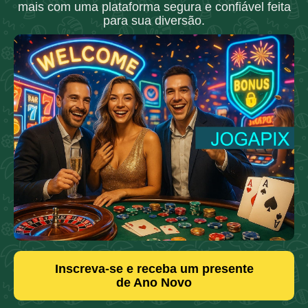
mais com uma plataforma segura e confiável feita
para sua diversão.
Inscreva-se e receba um presente
de Ano Novo