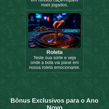
em nossos caça-níqueis
mais jogados.
Roleta
Teste sua sorte e veja
onde a bola vai parar em
nossa roleta emocionante.
Bônus Exclusivos para o Ano
Novo