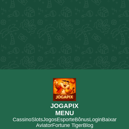
JOGAPIX
MENU
Cassino
Slots
Jogos
Esporte
Bônus
Login
Baixar
Aviator
Fortune Tiger
Blog